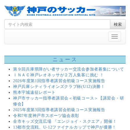
Skip
Search
検索
to
for
content
Toggle
navigati
ニュース
第９回兵庫県障がい者サッカー交流会参加者募集について
ＩＮＡＣ神戸レオネッサが２万人集客に挑む ！
2026年度第1回指導者講習会初級コース実施報告
神戸兵庫シティライオンズクラブ杯(U12)決勝！
熊本宇城遠征レポート
神戸市サッカー指導者講習会＜初級コース＞【講習会・研
修会】
2025年度第3回指導者講習会初級コース実施報告
令和7年度神戸市スポーツ協会表彰
全市キッズ交流広場 『エンジョイ・スクエア』開催！
13都市交流戦、U-12ファイナルカップで神戸が優勝！