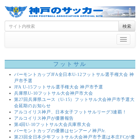
Skip
Search
検索
to
for
content
Toggle
navigati
フットサル
バーモントカップJFA全日本U-12フットサル選手権大会 神
戸市予選
JFA U-15フットサル選手権大会 神戸市予選
兵庫県U-10フットサル大会神戸市大会
第27回兵庫県ユース（U-15）フットサル大会神戸市予選大
会延期のお知らせ
アルコイリス神戸、日本女子フットサルリーグ3連覇！
アルコイリス神戸が優勝報告
第4回U-10フットサル大会兵庫県大会
バーモントカップの優勝はセンアーノ神戸Jr.
第23回全日本少年フットサル大会神戸市予選は本庄FCが優