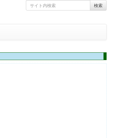
Skip
Search
検索
to
for
content