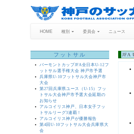
HOME
種別
委員会
ニュース
フットサル
JF
バーモントカップJFA全日本U-12フ
ットサル選手権大会 神戸市予選
兵庫県U-10フットサル大会神戸市
大会
第27回兵庫県ユース（U-15）フッ
トサル大会神戸市予選大会延期の
お知らせ
アルコイリス神戸、日本女子フッ
トサルリーグ3連覇！
アルコイリス神戸が優勝報告
第4回U-10フットサル大会兵庫県大
会