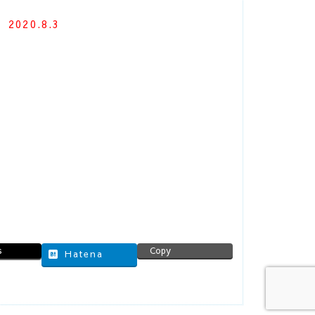
）
2020.8.3
s
Copy
Hatena