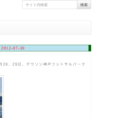
Skip
Search
検索
to
for
content
2012-07-30
月28、29日、デウソン神戸フットサルパーク