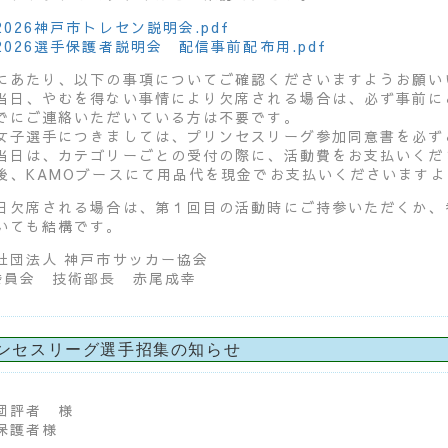
2026神戸市トレセン説明会.pdf
2026選手保護者説明会 配信事前配布用.pdf
にあたり、以下の事項についてご確認くださいますようお願い
当日、やむを得ない事情により欠席される場合は、必ず事前に
でにご連絡いただいている方は不要です。
女子選手につきましては、プリンセスリーグ参加同意書を必ず
当日は、カテゴリーごとの受付の際に、活動費をお支払いくだ
後、KAMOブースにて用品代を現金でお支払いくださいます
日欠席される場合は、第１回目の活動時にご持参いただくか、
いても結構です。
社団法人 神戸市サッカー協会
委員会 技術部長 赤尾成幸
ンセスリーグ選手招集の知らせ
団評者 様
保護者様