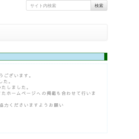
Skip
Search
検索
to
for
content
うございます。
した。
いたしました。
またホームページへの掲載も合わせて行いま
協力くださいますようお願い