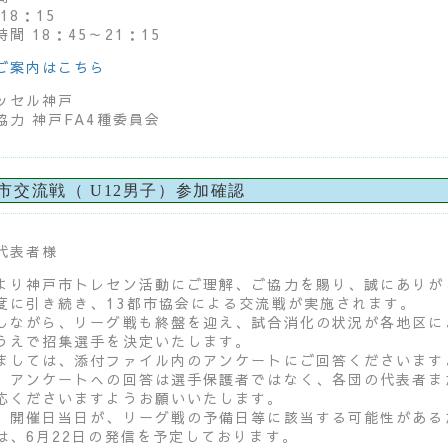
18：15
間 18：45～21：15
ご案内はこちら
ッセル神戸
協力 神戸FA4種委員会
都市交流戦（ U12男子）参加確認
代表者様
より神戸市トレセン活動にご理解、ご協力を賜り、誠にありが
度に引き続き、13都市協会による交流戦が実施されます。
しながら、リーグ戦も終盤を迎え、試合消化の状況が各地区に
うえで招集選手を決定いたします。
ましては、添付ファイル内のアンケートにご回答くださいます
、アンケートへの回答は選手保護者ではなく、各団の代表者ま
応くださいますようお願いいたします。
、開催日当日が、リーグ戦の予備日等に該当する可能性がある
は、6月22日の発信を予定しております。