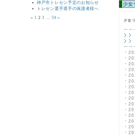
神戸市トレセン予定のお知らせ
少女サ
トレセン選手選手の保護者様へ
«
1
2
3
…
59
»
少女
－－
＞＞
＞＞
－－
・2
・2
・2
・2
・2
・2
・2
・2
・2
・2
・2
・2
・2
・2
・2