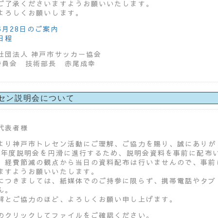
ご了承くださいますようお願いいたします。
よろしくお願いします。
6月28日のご案内
日程
社団法人 神戸市サッカー協会
委員会 技術部長 赤尾成幸
セン説明会について
代表者様
より神戸市トレセン活動にご理解、ご協力を賜り、誠にありが
26年度説明会を円滑に進行するため、説明会資料を事前に配布
、経費節減の観点から当日の資料配布は行いませんので、事前
ますようお願いいたします。
につきましては、紙媒体でのご持参に限らず、携帯電話やタブ
ん。
解とご協力のほど、よろしくお願い申し上げます。
のクリックしてファイルをご確認ください。