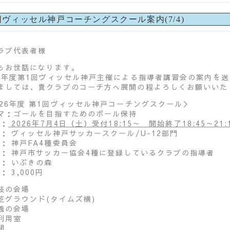
回ヴィッセル神戸コーチングスクール案内(7/4)
ラブ代表者様
もお世話になります。
26年度第1回ヴィッセル神戸主催による指導者講習会の案内を
ましては、貴クラブのコーチ方へ展開の程よろしくお願いいた
026年度 第1回ヴィッセル神戸コーチングスクール＞
マ：ゴールを目指すためのボール保持
 ：
2026年7月4日（土）受付18:15～ 開始終了18:45～21:
 ： ヴィッセル神戸サッカースクール/U-12部門
 ： 神戸FA4種委員会
 ： 神戸市サッカー協会4種に登録しているクラブの指導者
 ： いぶきの森
： 3,000円
技の会場
芝グラウンド(タイムズ横)
義の会場
利用室
間