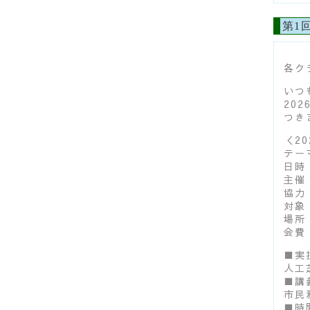
第1
各ク
いつ
20
つき
＜2
テー
日時
主催
協力
対象
場所
会費 
■実
人工
■講
市民
■時