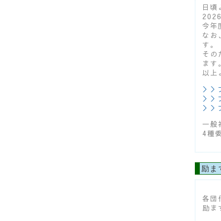
日頃
20
今年
なお
す。
その
ます
以上
＞＞
＞＞
＞＞
一般
4種
励ま
各団
励ま