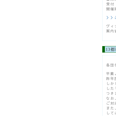
受付 
開催時
＞＞
ヴィ
案内
13
各団
平素
昨年
しか
した
つき
なお
ご対
また
して