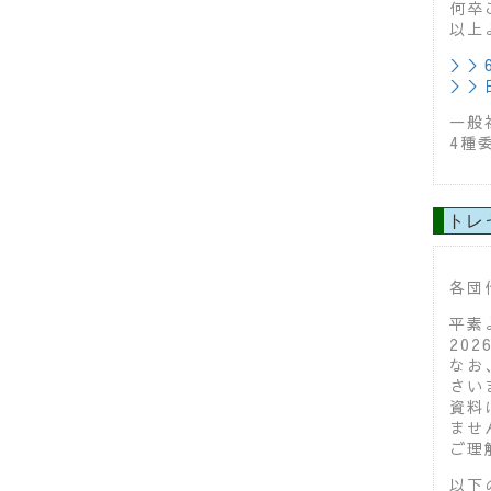
何卒
以上
＞＞
＞＞
一般
4種
トレ
各団
平素
20
なお
さい
資料
ませ
ご理
以下