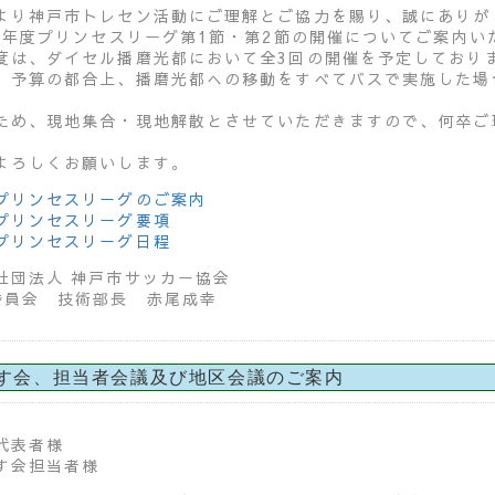
より神戸市トレセン活動にご理解とご協力を賜り、誠にありが
26年度プリンセスリーグ第1節・第2節の開催についてご案内い
度は、ダイセル播磨光都において全3回の開催を予定しており
、予算の都合上、播磨光都への移動をすべてバスで実施した場
ため、現地集合・現地解散とさせていただきますので、何卒ご
。
よろしくお願いします。
プリンセスリーグのご案内
プリンセスリーグ要項
プリンセスリーグ日程
社団法人 神戸市サッカー協会
委員会 技術部長 赤尾成幸
す会、担当者会議及び地区会議のご案内
代表者様
す会担当者様