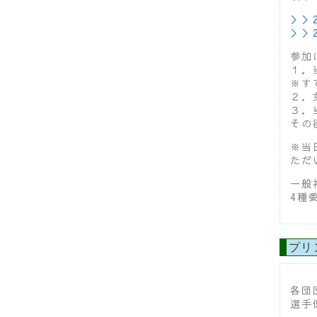
＞＞
＞＞
参加
１．
※す
２．
３．
その
※当
ただ
一般
4種
プリ
各団
選手