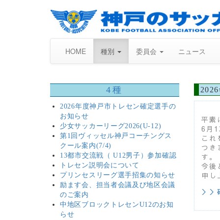
HOME
種別
委員会
ニュース
4種
20
2026年度神戸市トレセン確定選手の
お知らせ
平素
少女サッカーリーグ2026(U-12)
6月
第1回ヴィッセル神戸コーチングス
これ
クール案内(7/4)
つき
13都市交流戦（ U12男子）参加確認
す。
今後
トレセン説明会について
申し
プリンセスリーグ選手招集の知らせ
励ます会、担当者会議及び地区会議
＞＞
のご案内
中地区ブロックトレセンU12のお知
らせ