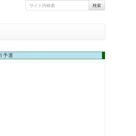
Skip
Search
検索
to
for
content
市予選